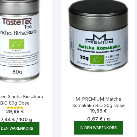
ec Sincha Kirisakura
M-PREMIUM Matcha
BIO 80g Dose
Komakaku BIO 30g Dose
19,95
€
29,95
€
Bewertet mit
5.00
0,67
€
/
g
37,44
€
/
100
g
von 5
IN DEN WARENKORB
N DEN WARENKORB