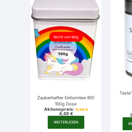
Nicht vorrätig
TasteT
Zauberhafter Einhorntee BIO
100g Dose
Ursprünglicher
Aktionspreis:
9,99
€
Aktueller
Preis
4,49
€
Preis
war:
ist:
9,99 €
WEITERLESEN
I
4,49 €.