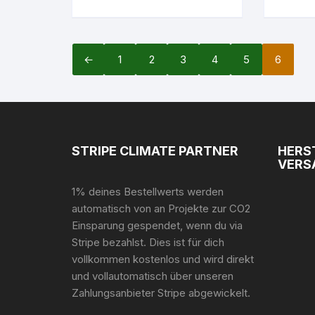
←
1
2
3
4
5
6
STRIPE CLIMATE PARTNER
HERS
VERS
1% deines Bestellwerts werden
automatisch von an Projekte zur CO2
Einsparung gespendet, wenn du via
Stripe bezahlst. Dies ist für dich
vollkommen kostenlos und wird direkt
und vollautomatisch über unseren
Zahlungsanbieter Stripe abgewickelt.