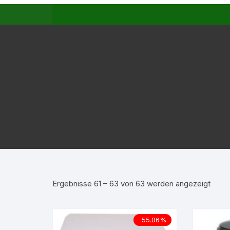
Nach
Ergebnisse 61 – 63 von 63 werden angezeigt
Aktual
sortie
-55.06%