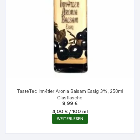
TasteTec Inn4tler Aronia Balsam Essig 3%, 250ml
Glasflasche
9,99
€
4,00
€
/
100
ml
WEITERLESEN