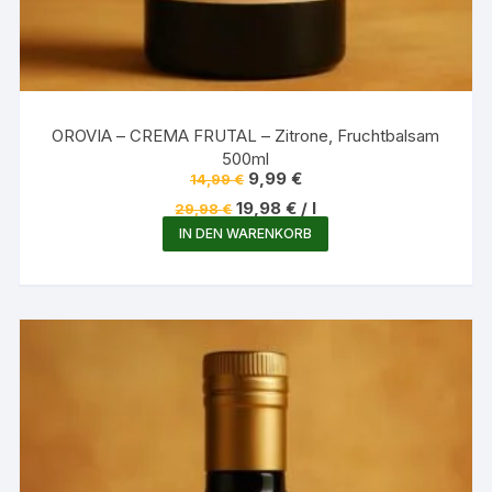
OROVIA – CREMA FRUTAL – Zitrone, Fruchtbalsam
500ml
Ursprünglicher
Aktueller
9,99
€
14,99
€
Preis
Preis
19,98
€
/
l
29,98
€
war:
ist:
14,99 €
9,99 €.
IN DEN WARENKORB