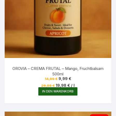
OROVIA – CREMA FRUTAL – Mango, Fruchtbalsam
500ml
Ursprünglicher
Aktueller
9,99
€
14,99
€
Preis
Preis
19,98
€
/
l
29,98
€
war:
ist:
14,99 €
9,99 €.
IN DEN WARENKORB