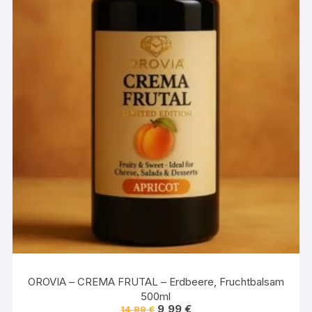
OROVIA – CREMA FRUTAL – Erdbeere, Fruchtbalsam
500ml
Ursprünglicher
Aktueller
9,99
€
14,99
€