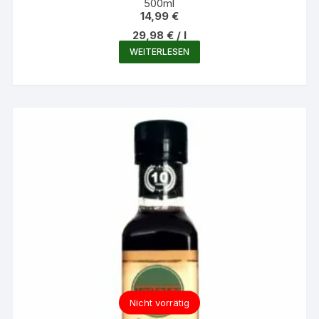
500ml
14,99
€
29,98
€
/
l
WEITERLESEN
Nicht vorrätig