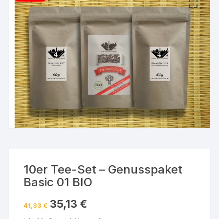
10er Tee-Set – Genusspaket
Basic 01 BIO
Ursprünglicher
Aktueller
35,13
€
41,33
€
Preis
Preis
war:
ist: