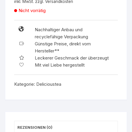
inkl. MwSt.
zzgl.
Versandkosten
41,33 €
35,13 €.
Nicht vorrätig
Nachhaltiger Anbau und
recyclefähige Verpackung
Günstige Preise, direkt vom
Hersteller**
Leckerer Geschmack der überzeugt
Mit viel Liebe hergestellt
Kategorie:
Delicioustea
REZENSIONEN (0)