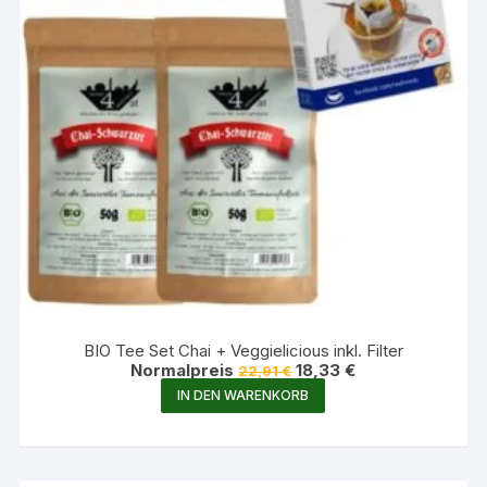
BIO Tee Set Chai + Veggielicious inkl. Filter
Ursprünglicher
Aktueller
Normalpreis
18,33
€
22,91
€
Preis
Preis
IN DEN WARENKORB
war:
ist:
22,91 €
18,33 €.