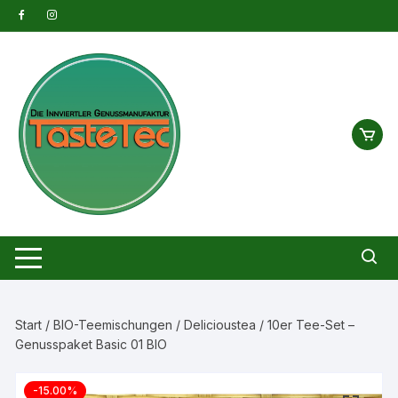
Zum
Inhalt
springen
Start
/
BIO-Teemischungen
/
Delicioustea
/ 10er Tee-Set –
Genusspaket Basic 01 BIO
-15.00%