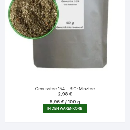
Genusstee 154 – BIO-Minztee
2,98
€
5,96
€
/
100
g
IN DEN WARENKORB