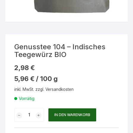
Genusstee 104 – Indisches
Teegewürz BIO
2,98
€
5,96
€
/
100
g
inkl. MwSt.
zzgl.
Versandkosten
Vorrätig
Genusstee
IN DEN WARENKORB
104
-
Indisches