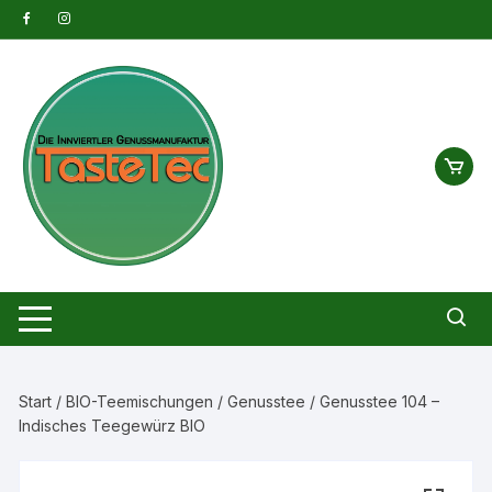
Zum
Inhalt
springen
Start
/
BIO-Teemischungen
/
Genusstee
/ Genusstee 104 –
Indisches Teegewürz BIO