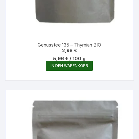
Genusstee 135 – Thymian BIO
2,98
€
5,96
€
/
100
g
IN DEN WARENKORB