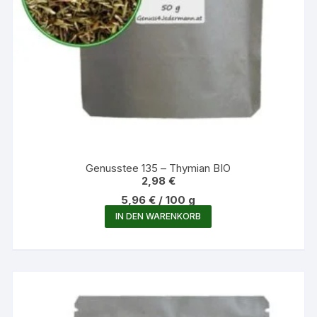
Genusstee 135 – Thymian BIO
2,98
€
5,96
€
/
100
g
IN DEN WARENKORB