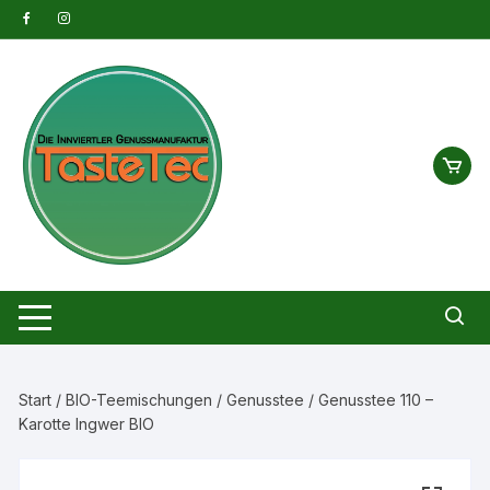
Zum
Inhalt
springen
Start
/
BIO-Teemischungen
/
Genusstee
/ Genusstee 110 –
Karotte Ingwer BIO