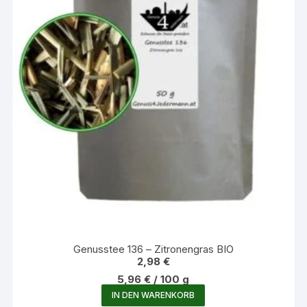
Genusstee 136 – Zitronengras BIO
2,98
€
5,96
€
/
100
g
IN DEN WARENKORB