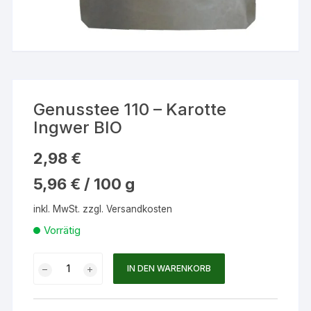
Genusstee 110 – Karotte
Ingwer BIO
2,98
€
5,96
€
/
100
g
inkl. MwSt.
zzgl.
Versandkosten
Vorrätig
Genusstee
IN DEN WARENKORB
110
-
Karotte