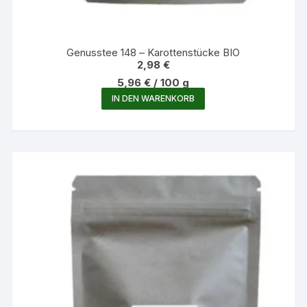
Genusstee 148 – Karottenstücke BIO
2,98
€
5,96
€
/
100
g
IN DEN WARENKORB