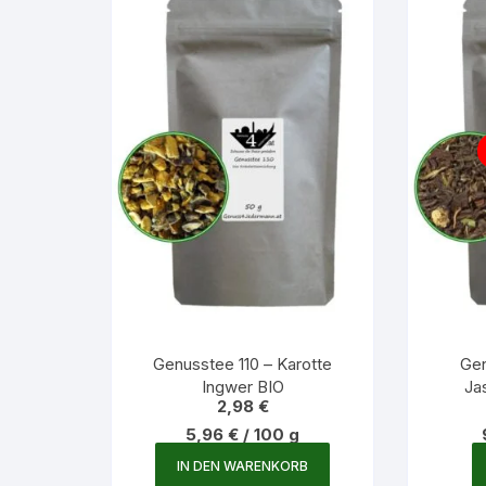
Genusstee 110 – Karotte
Gen
Ingwer BIO
Ja
2,98
€
5,96
€
/
100
g
IN DEN WARENKORB