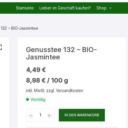
Startseite
Lieber im Geschäft kaufen?
Shop
132 – BIO-Jasmintee
Genusstee 132 – BIO-
Jasmintee
4,49
€
8,98
€
/
100
g
inkl. MwSt.
zzgl.
Versandkosten
Vorrätig
Genusstee
IN DEN WARENKORB
132
-