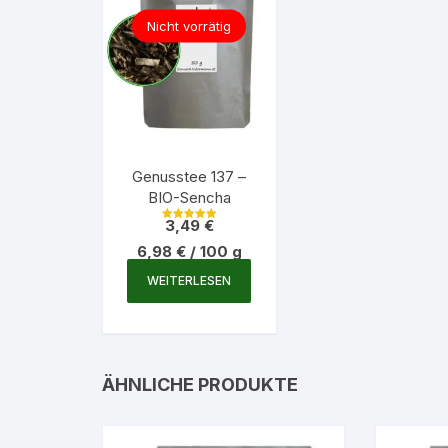
Nicht vorrätig
Genusstee 137 –
BIO-Sencha
3,49
€
Bewertet mit
5.00
6,98
€
/
100
g
von 5
WEITERLESEN
ÄHNLICHE PRODUKTE