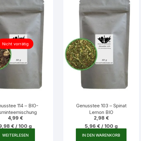
Nicht vorrätig
usstee 114 – BIO-
Genusstee 103 – Spinat
sminteemischung
Lemon BIO
4,99
€
2,98
€
9,98
€
/
100
g
5,96
€
/
100
g
WEITERLESEN
IN DEN WARENKORB