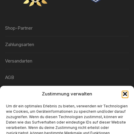
Shop-Partner
Zahlungsarten
Versandarten
AGB
Widerrufsbelehrung
Zustimmung verwalten
Um dir ein optimales Erlebnis zu bieten, verwenden wir Technologien
Wunschliste
wie Cookies, um Geräteinformationen zu speichern und/oder darauf
zuzugreifen. Wenn du diesen Technologien zustimmst, können wir
Daten wie das Surfverhalten oder eindeutige IDs auf dieser Website
Konto-Details
verarbeiten. Wenn du deine Zustimmung nicht erteilst oder
zurückziehst, können bestimmte Merkmale und Funktionen