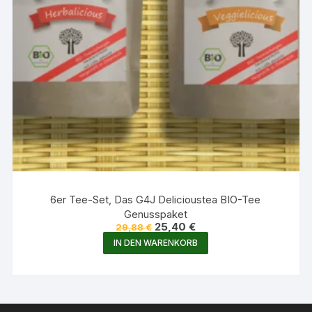
6er Tee-Set, Das G4J Delicioustea BIO-Tee
Genusspaket
Ursprünglicher
Aktueller
25,40
€
29,88
€
Preis
Preis
IN DEN WARENKORB
war:
ist:
29,88 €
25,40 €.