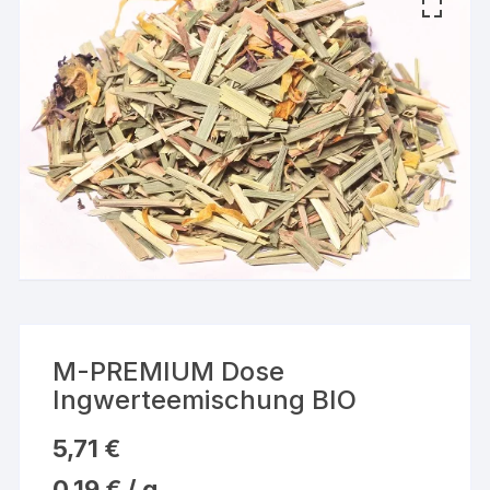
M-PREMIUM Dose
Ingwerteemischung BIO
5,71
€
0,19
€
/
g