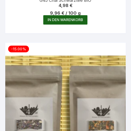
G4J Chai Schwarztee BIO
4,98
€
9,96
€
/
100
g
IN DEN WARENKORB
-15.00%