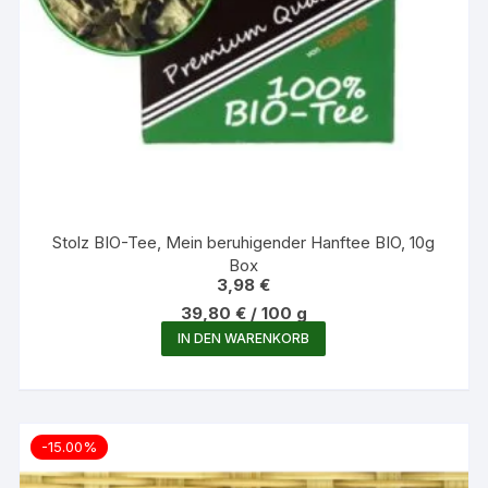
Stolz BIO-Tee, Mein beruhigender Hanftee BIO, 10g
Box
3,98
€
39,80
€
/
100
g
IN DEN WARENKORB
-15.00%