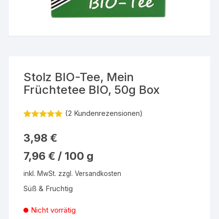
Stolz BIO-Tee, Mein
Früchtetee BIO, 50g Box
(
2
Kundenrezensionen)
Bewertet
2
mit
5.00
3,98
€
von 5,
basierend
7,96
€
/
100
g
auf
Kundenbew
ertungen
inkl. MwSt.
zzgl.
Versandkosten
Süß & Fruchtig
Nicht vorrätig