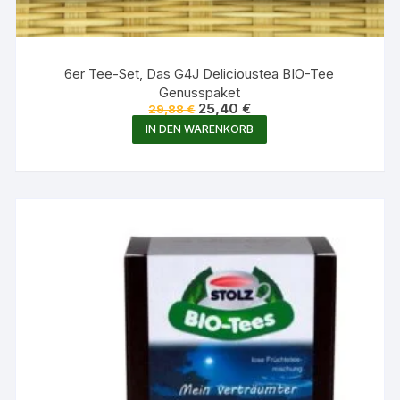
6er Tee-Set, Das G4J Delicioustea BIO-Tee
Genusspaket
Ursprünglicher
Aktueller
25,40
€
29,88
€
Preis
Preis
IN DEN WARENKORB
war:
ist:
29,88 €
25,40 €.