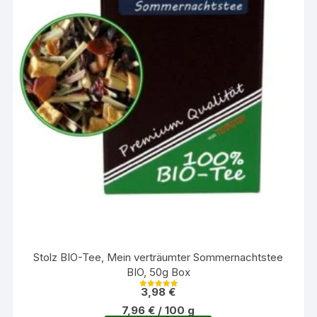
Stolz BIO-Tee, Mein verträumter Sommernachtstee
BIO, 50g Box
3,98
€
Bewertet mit
5.00
7,96
€
/
100
g
von 5