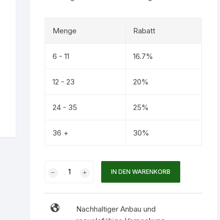
Menge
Rabatt
6 - 11
16.7%
12 - 23
20%
24 - 35
25%
36 +
30%
TasteTec
IN DEN WARENKORB
Himbeer
Balsam
Essig
Nachhaltiger Anbau und
3%,