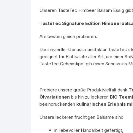
Unseren TasteTec Himbeer Balsam Essig gibt es
TasteTec Signature Edition Himbeerbals
Am besten gleich probieren.
Die innviertler Genussmanufaktur TasteTec ste
geeignet für Blattsalate aller Art, um einer S
TasteTec Geheimtipp: gib einen Schuss ins M
Probiere unsere große Produktvielfalt dank
T
Ölvariationen
bis hin zu leckeren
BIO Teem
beeindruckenden
kulinarischen Erlebnis m
Unsere leckeren fruchtigen Balsame sind
in liebevoller Handarbeit gefertigt,