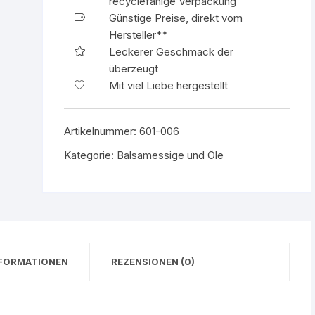
recyclefähige Verpackung
250ml
Günstige Preise, direkt vom
Glas-
Hersteller**
Flasche
Leckerer Geschmack der
mit
überzeugt
Ausgießer
Mit viel Liebe hergestellt
Menge
Artikelnummer:
601-006
Kategorie:
Balsamessige und Öle
NFORMATIONEN
REZENSIONEN (0)