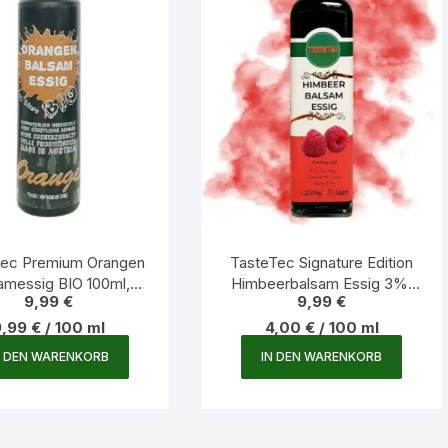
Tec Premium Orangen
TasteTec Signature Edition
amessig BIO 100ml,
Himbeerbalsam Essig 3%,
9,99
€
9,99
€
Glasflasche
250ml Glasflasche
9,99
€
/
100
ml
4,00
€
/
100
ml
N DEN WARENKORB
IN DEN WARENKORB