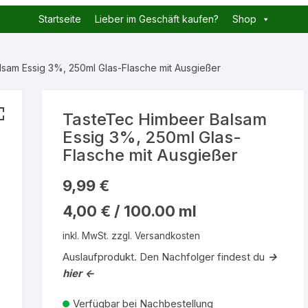
Startseite
Lieber im Geschäft kaufen?
Shop
sam Essig 3%, 250ml Glas-Flasche mit Ausgießer
TasteTec Himbeer Balsam
Essig 3%, 250ml Glas-
Flasche mit Ausgießer
9,99
€
4,00
€
/
100.00
ml
inkl. MwSt.
zzgl.
Versandkosten
Auslaufprodukt. Den Nachfolger findest du
->
hier <-
Verfügbar bei Nachbestellung