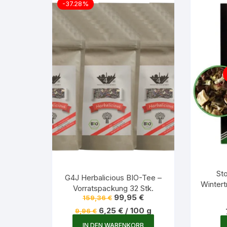
-37.28%
St
G4J Herbalicious BIO-Tee –
Winter
Vorratspackung 32 Stk.
Ursprünglicher
Aktueller
99,95
€
159,36
€
Preis
Preis
6,25
€
/
100
g
9,96
€
war:
ist:
159,36 €
99,95 €.
IN DEN WARENKORB