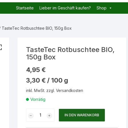
Startseite
Lieber im Geschäft kaufen?
Shop
/ TasteTec Rotbuschtee BIO, 150g Box
TasteTec Rotbuschtee BIO,
150g Box
4,95
€
3,30
€
/
100
g
inkl. MwSt.
zzgl.
Versandkosten
Vorrätig
TasteTec
IN DEN WARENKORB
Rotbuschtee
BIO,