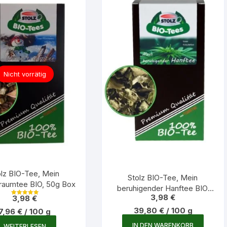
Nicht vorrätig
olz BIO-Tee, Mein
Stolz BIO-Tee, Mein
traumtee BIO, 50g Box
beruhigender Hanftee BIO,
3,98
€
3,98
€
10g Box
Bewertet mit
5.00
39,80
€
/
100
g
7,96
€
/
100
g
von 5
IN DEN WARENKORB
WEITERLESEN