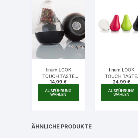
finum LOOK
finum LOOK
TOUCH TASTE
TOUCH TASTE
14,99
€
24,99
€
mini,
Gewürzmühlen m
Dieses
Gewürzmühlen mit
Keramikmahlwer
AUSFÜHRUNG
AUSFÜHRUNG
Produkt
WÄHLEN
WÄHLEN
Keramikmahlwerk
weist
mehrere
Varianten
auf.
ÄHNLICHE PRODUKTE
Die