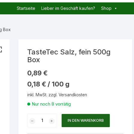
Startseite
Lieber im Geschäft kaufen?
Shop
0g Box
TasteTec Salz, fein 500g
Box
0,89
€
0,18
€
/
100
g
inkl. MwSt.
zzgl.
Versandkosten
Nur noch 8 vorrätig
TasteTec
IN DEN WARENKORB
Salz,
fein