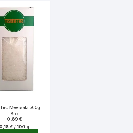
Optionen
können
auf
der
Produktseite
gewählt
werden
eTec Meersalz 500g
Box
0,89
€
0,18
€
/
100
g