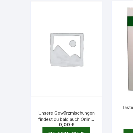
Optionen
können
auf
der
Produktseite
gewählt
werden
Tast
Unsere Gewürzmischungen
findest du bald auch Online!
0,00
€
Bitte noch um etwas Geduld
:-)