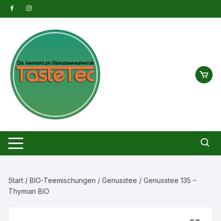
Zum
Inhalt
springen
Start
/
BIO-Teemischungen
/
Genusstee
/ Genusstee 135 –
Thymian BIO