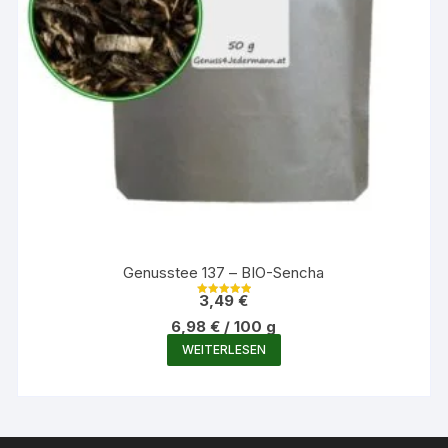
Genusstee 137 – BIO-Sencha
3,49
€
Bewertet mit
5.00
6,98
€
/
100
g
von 5
WEITERLESEN