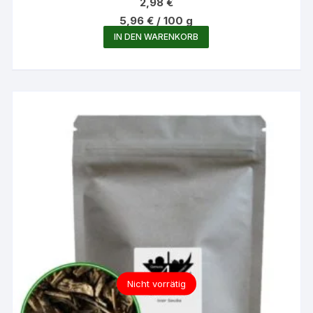
2,98
€
5,96
€
/
100
g
IN DEN WARENKORB
Nicht vorrätig