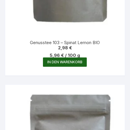
Genusstee 103 – Spinat Lemon BIO
2,98
€
5,96
€
/
100
g
IN DEN WARENKORB