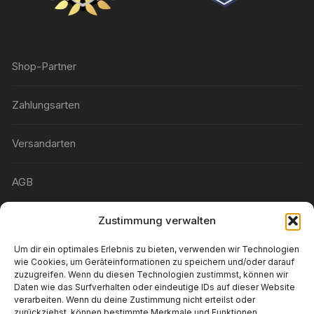
Shop-Partner
Zahlungsarten
Versandarten
AGB
Widerrufsbelehrung
Zustimmung verwalten
Um dir ein optimales Erlebnis zu bieten, verwenden wir Technologien
Wunschliste
wie Cookies, um Geräteinformationen zu speichern und/oder darauf
zuzugreifen. Wenn du diesen Technologien zustimmst, können wir
Daten wie das Surfverhalten oder eindeutige IDs auf dieser Website
Konto-Details
verarbeiten. Wenn du deine Zustimmung nicht erteilst oder
zurückziehst, können bestimmte Merkmale und Funktionen