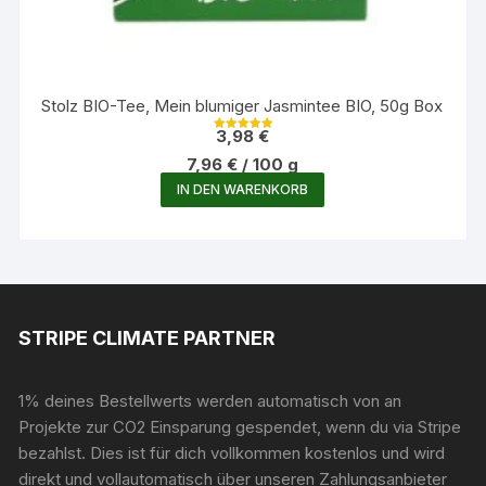
Stolz BIO-Tee, Mein blumiger Jasmintee BIO, 50g Box
3,98
€
Bewertet mit
5.00
7,96
€
/
100
g
von 5
IN DEN WARENKORB
STRIPE CLIMATE PARTNER
1% deines Bestellwerts werden automatisch von an
Projekte zur CO2 Einsparung gespendet, wenn du via Stripe
bezahlst. Dies ist für dich vollkommen kostenlos und wird
direkt und vollautomatisch über unseren Zahlungsanbieter