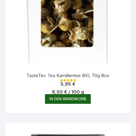
TasteTec Tea Kamillentee BIO, 70g Box
5,95
€
Bewertet mit
5.00
8,50
€
/
100
g
von 5
IN DEN WARENKORB