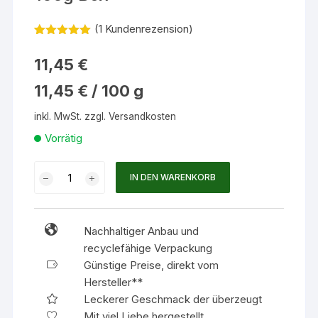
(
1
Kundenrezension)
Bewertet
1
mit
5.00
11,45
€
von 5,
basierend
11,45
€
/
100
g
auf
Kundenbew
ertung
inkl. MwSt.
zzgl.
Versandkosten
Vorrätig
TasteTec
IN DEN WARENKORB
Korea
Sejak
BIO,
Nachhaltiger Anbau und
100g
recyclefähige Verpackung
Box
Günstige Preise, direkt vom
Menge
Hersteller**
Leckerer Geschmack der überzeugt
Mit viel Liebe hergestellt